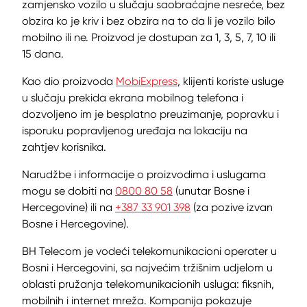
zamjensko vozilo u slučaju saobraćajne nesreće, bez
obzira ko je kriv i bez obzira na to da li je vozilo bilo
mobilno ili ne. Proizvod je dostupan za 1, 3, 5, 7, 10 ili
15 dana.
Kao dio proizvoda
MobiExpress
, klijenti koriste usluge
u slučaju prekida ekrana mobilnog telefona i
dozvoljeno im je besplatno preuzimanje, popravku i
isporuku popravljenog uređaja na lokaciju na
zahtjev korisnika.
Narudžbe i informacije o proizvodima i uslugama
mogu se dobiti na
0800 80 58
(unutar Bosne i
Hercegovine) ili na
+387 33 901 398
(za pozive izvan
Bosne i Hercegovine).
BH Telecom je vodeći telekomunikacioni operater u
Bosni i Hercegovini, sa najvećim tržišnim udjelom u
oblasti pružanja telekomunikacionih usluga: fiksnih,
mobilnih i internet mreža. Kompanija pokazuje