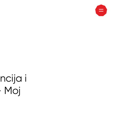
cija i
- Moj