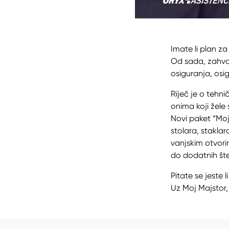
Imate li plan z
Od sada, zahval
osiguranja, osi
Riječ je o tehn
onima koji žele
Novi paket “Moj
stolara, staklar
vanjskim otvori
do dodatnih št
Pitate se jeste
Uz Moj Majstor,