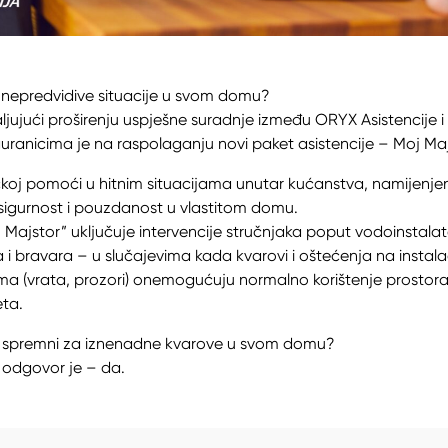
a nepredvidive situacije u svom domu?
jujući proširenju uspješne suradnje između ORYX Asistencije 
guranicima je na raspolaganju novi paket asistencije – Moj Maj
ičkoj pomoći u hitnim situacijama unutar kućanstva, namijenj
 sigurnost i pouzdanost u vlastitom domu.
 Majstor” uključuje intervencije stručnjaka poput vodoinstalate
a i bravara – u slučajevima kada kvarovi i oštećenja na instalac
ma (vrata, prozori) onemogućuju normalno korištenje prostora
eta.
 li spremni za iznenadne kvarove u svom domu?
 odgovor je – da.