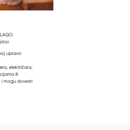
i LAQO
stor.
enoj upravo
ra, električara,
ijama ili
 i mogu dovesti