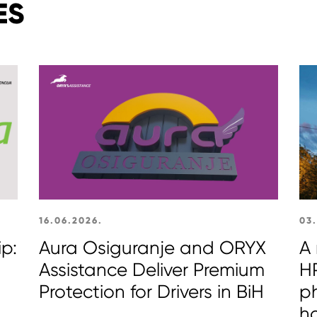
ES
16.06.2026.
03
ip:
Aura Osiguranje and ORYX
A 
Assistance Deliver Premium
HP
Protection for Drivers in BiH
p
s
h