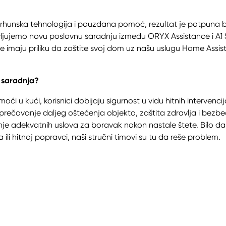
rhunska tehnologija i pouzdana pomoć, rezultat je potpuna b
jujemo novu poslovnu saradnju između ORYX Assistance i A1 S
eže imaju priliku da zaštite svoj dom uz našu uslugu Home Ass
 saradnja?
ći u kući, korisnici dobijaju sigurnost u vidu hitnih intervencij
sprečavanje daljeg oštećenja objekta, zaštita zdravlja i bezbe
nje adekvatnih uslova za boravak nakon nastale štete. Bilo da 
 ili hitnoj popravci, naši stručni timovi su tu da reše problem.