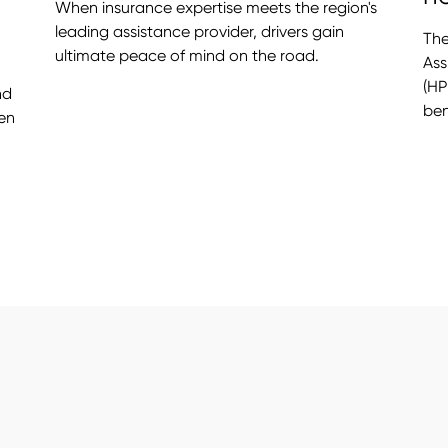
When insurance expertise meets the region's
leading assistance provider, drivers gain
The
ultimate peace of mind on the road.
Ass
(HP
nd
ben
en