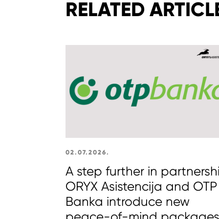
RELATED ARTICL
02.07.2026.
A step further in partnersh
ORYX Asistencija and OTP
Banka introduce new
peace-of-mind package