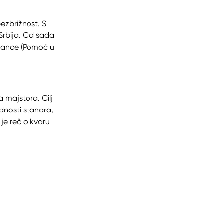
ezbrižnost. S
rbija. Od sada,
istance (Pomoć u
a majstora. Cilj
dnosti stanara,
je reč o kvaru