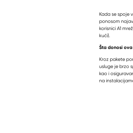
Kada se spoje v
ponosom najavl
korisnici A1 mr
kući).
Šta donosi ova
Kroz pakete pomo
usluge je brzo 
kao i osigurava
na instalacijama