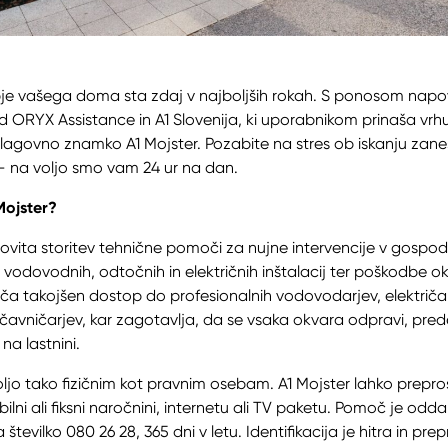
bje vašega doma sta zdaj v najboljših rokah. S ponosom na
d ORYX Assistance in A1 Slovenija, ki uporabnikom prinaša v
govno znamko A1 Mojster. Pozabite na stres ob iskanju zanes
 – na voljo smo vam 24 ur na dan.
Mojster?
lovita storitev tehnične pomoči za nujne intervencije v gospodi
vodovodnih, odtočnih in električnih inštalacij ter poškodbe oke
a takojšen dostop do profesionalnih vodovodarjev, električarj
ljučavničarjev, kar zagotavlja, da se vsaka okvara odpravi, pre
a lastnini.
voljo tako fizičnim kot pravnim osebam. A1 Mojster lahko prepr
obilni ali fiksni naročnini, internetu ali TV paketu. Pomoč je odda
a številko 080 26 28, 365 dni v letu. Identifikacija je hitra in pre