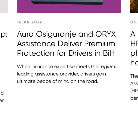
16.06.2026.
03
ip:
Aura Osiguranje and ORYX
A 
Assistance Deliver Premium
HP
Protection for Drivers in BiH
p
s
h
When insurance expertise meets the region's
leading assistance provider, drivers gain
The
ultimate peace of mind on the road.
Ass
(HP
nd
ben
en