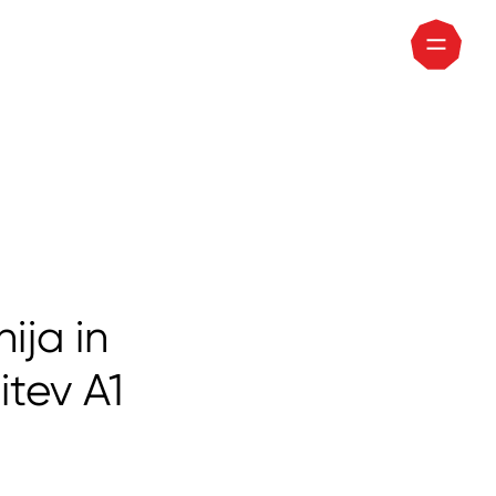
ija in
itev A1