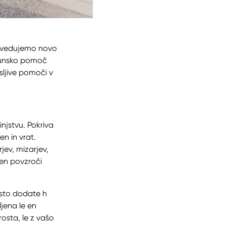
povedujemo novo
rhunsko pomoč
ljive pomoči v
njstvu. Pokriva
n in vrat.
ev, mizarjev,
den povzroči
osto dodate h
ljena le en
prosta, le z vašo