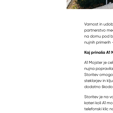
Varnost in udo
partnerstvo me
na domu pod bla
nujnih primerih
Kaj prinaša A1 
A1 Mojster je ce
nujna popravila 
Storitev omogoč
steklarjev in k
dodatno škodo n
Storitev je na 
kateri koli A1 m
telefonski klic n