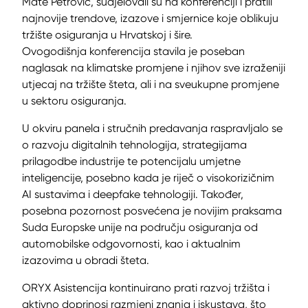
Mate Petrović, sudjelovali su na konferenciji i pratili
najnovije trendove, izazove i smjernice koje oblikuju
tržište osiguranja u Hrvatskoj i šire.
Ovogodišnja konferencija stavila je poseban
naglasak na klimatske promjene i njihov sve izraženiji
utjecaj na tržište šteta, ali i na sveukupne promjene
u sektoru osiguranja.
U okviru panela i stručnih predavanja raspravljalo se
o razvoju digitalnih tehnologija, strategijama
prilagodbe industrije te potencijalu umjetne
inteligencije, posebno kada je riječ o visokorizičnim
AI sustavima i deepfake tehnologiji. Također,
posebna pozornost posvećena je novijim praksama
Suda Europske unije na području osiguranja od
automobilske odgovornosti, kao i aktualnim
izazovima u obradi šteta.
ORYX Asistencija kontinuirano prati razvoj tržišta i
aktivno doprinosi razmjeni znanja i iskustava, što