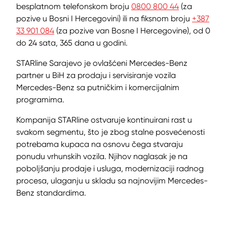
besplatnom telefonskom broju
0800 800 44
(za
pozive u Bosni I Hercegovini) ili na fiksnom broju
+387
33 901 084
(za pozive van Bosne I Hercegovine), od 0
do 24 sata, 365 dana u godini.
STARline Sarajevo je ovlašćeni Mercedes-Benz
partner u BiH za prodaju i servisiranje vozila
Mercedes-Benz sa putničkim i komercijalnim
programima.
Kompanija STARline ostvaruje kontinuirani rast u
svakom segmentu, što je zbog stalne posvećenosti
potrebama kupaca na osnovu čega stvaraju
ponudu vrhunskih vozila. Njihov naglasak je na
poboljšanju prodaje i usluga, modernizaciji radnog
procesa, ulaganju u skladu sa najnovijim Mercedes-
Benz standardima.