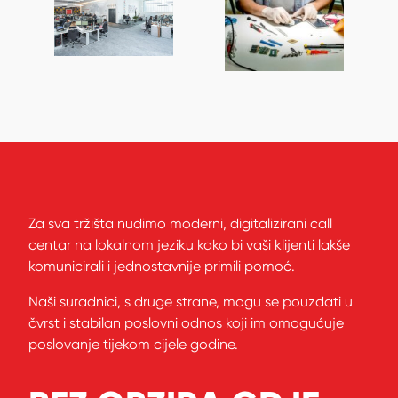
Za sva tržišta nudimo moderni, digitalizirani call
centar na lokalnom jeziku kako bi vaši klijenti lakše
komunicirali i jednostavnije primili pomoć.
Naši suradnici, s druge strane, mogu se pouzdati u
čvrst i stabilan poslovni odnos koji im omogućuje
poslovanje tijekom cijele godine.