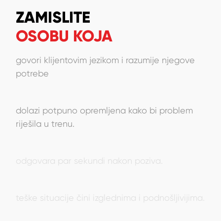
ZAMISLITE
OSOBU KOJA
govori klijentovim jezikom i razumije njegove
potrebe
dolazi potpuno opremljena kako bi problem
riješila u trenu.
odgovara par sekundi nakon poziva.
teške situacije čini izglednima i podnošljivijima.