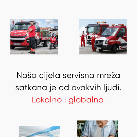
N
a
š
a
c
i
j
e
l
a
s
e
r
v
i
s
n
a
m
r
e
ž
a
s
a
t
k
a
n
a
j
e
o
d
o
v
a
k
v
i
h
l
j
u
d
i
.
L
o
k
a
l
n
o
i
g
l
o
b
a
l
n
o
.