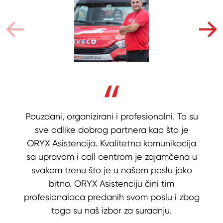
Pouzdani, organizirani i profesionalni. To su
Prvo i osnovno – poslovna sigurnost.
U poslovnom svijetu nije mala stvar
Mladi, komunikativni tim s kojim se postiže
pronaći pouzdanog partnera, a u ORYX
sve odlike dobrog partnera kao što je
ORYX Asistencija. Kvalitetna komunikacija
dobra komunikacija i partnerski odnos u
Asistenciji pronašli smo baš to. Već niz
sa upravom i call centrom je zajamčena u
poslu. Prisutni su na velikom broju tržišta i
godina uspješno surađujemo s njima.
svakom trenu što je u našem poslu jako
vizualno upečatljivi, a time smo i mi dio
Nakon višegodišnjeg iskustva, za njihov
rad, kao i za poslovni i profesionalni odnos
njihove poslovne priče. Bez uljepšavanja,
bitno. ORYX Asistenciju čini tim
profesionalaca predanih svom poslu i zbog
vidimo sigurnost i svjetliju budućnost kao
s njima, imamo samo riječi hvale. Ne
sumnjamo da će kvaliteta naše suradnje i
toga su naš izbor za suradnju.
partneri ORYX Asistencije.