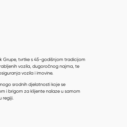
k Grupe, tvrtke s 45-godišnjom tradicijom
 rabljenih vozila, dugoročnog najma, te
siguranja vozila i imovine.
ogo srodnih djelatnosti koje se
om i brigom za klijente nalaze u samom
 regiji.