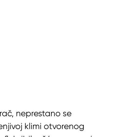
grač, neprestano se
jivoj klimi otvorenog