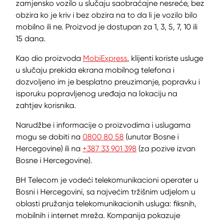
zamjensko vozilo u slučaju saobraćajne nesreće, bez
obzira ko je kriv i bez obzira na to da li je vozilo bilo
mobilno ili ne. Proizvod je dostupan za 1, 3, 5, 7, 10 ili
15 dana.
Kao dio proizvoda
MobiExpress
, klijenti koriste usluge
u slučaju prekida ekrana mobilnog telefona i
dozvoljeno im je besplatno preuzimanje, popravku i
isporuku popravljenog uređaja na lokaciju na
zahtjev korisnika.
Narudžbe i informacije o proizvodima i uslugama
mogu se dobiti na
0800 80 58
(unutar Bosne i
Hercegovine) ili na
+387 33 901 398
(za pozive izvan
Bosne i Hercegovine).
BH Telecom je vodeći telekomunikacioni operater u
Bosni i Hercegovini, sa najvećim tržišnim udjelom u
oblasti pružanja telekomunikacionih usluga: fiksnih,
mobilnih i internet mreža. Kompanija pokazuje