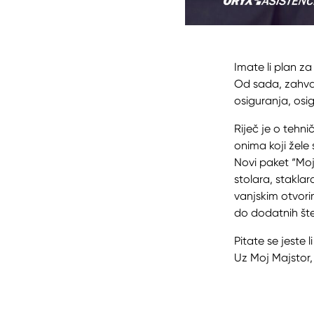
Imate li plan z
Od sada, zahval
osiguranja, osi
Riječ je o tehn
onima koji žele
Novi paket “Moj
stolara, staklar
vanjskim otvori
do dodatnih št
Pitate se jeste
Uz Moj Majstor,