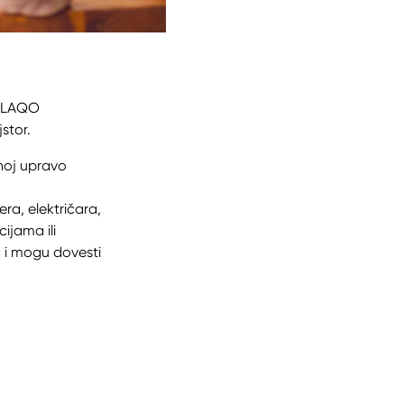
i LAQO
stor.
enoj upravo
ra, električara,
ijama ili
 i mogu dovesti