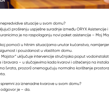
a nepredvidive situacije u svom domu?
jujući proširenju uspješne suradnje između ORYX Asistencije 
guranicima je na raspolaganju novi paket asistencije – Moj Maj
ičkoj pomoći u hitnim situacijama unutar kućanstva, namijenj
 sigurnost i pouzdanost u vlastitom domu.
 Majstor” uključuje intervencije stručnjaka poput vodoinstalate
a i bravara – u slučajevima kada kvarovi i oštećenja na instalac
ma (vrata, prozori) onemogućuju normalno korištenje prostora
eta.
 li spremni za iznenadne kvarove u svom domu?
 odgovor je – da.