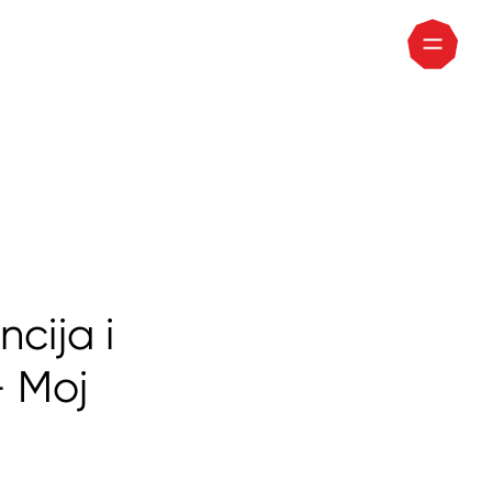
cija i
- Moj