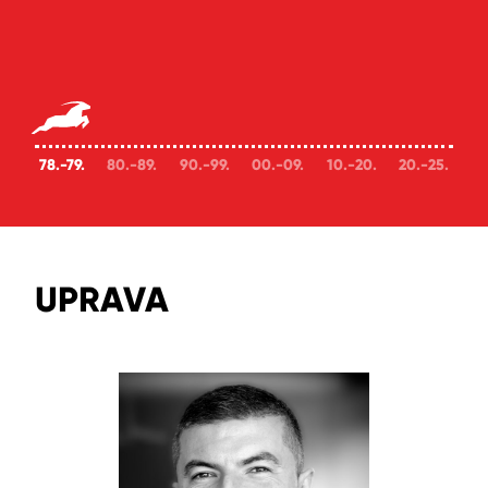
78.-79.
80.-89.
90.-99.
00.-09.
10.-20.
20.-25.
UPRAVA