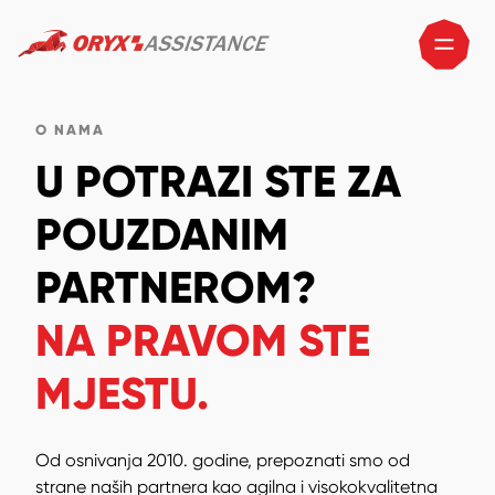
O NAMA
U POTRAZI STE ZA
POUZDANIM
PARTNEROM?
NA PRAVOM STE
MJESTU.
Od osnivanja 2010. godine, prepoznati smo od
strane naših partnera kao agilna i visokokvalitetna