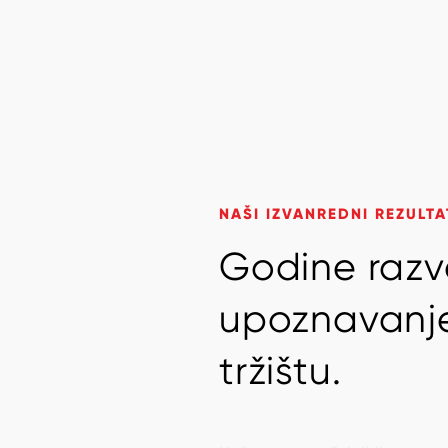
NAŠI IZVANREDNI REZULTA
G
o
d
i
n
e
r
a
z
v
u
p
o
z
n
a
v
a
n
j
t
r
ž
i
š
t
u
.
Naša potpuna fleksibilnost
nas 