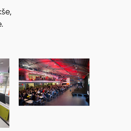
k
š
e
,
e
.