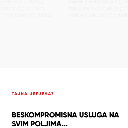
 mrežom koja savršeno
status lidera koji nudi drugači
i promjenama na tržištu.
poslovne odnose s izvanred
TAJNA USPJEHA?
BESKOMPROMISNA USLUGA NA
SVIM POLJIMA...