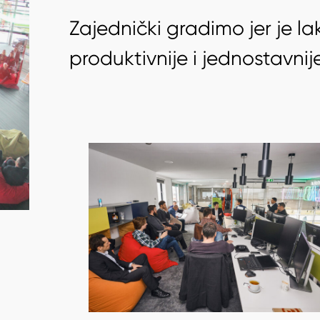
Z
a
j
e
d
n
i
č
k
i
g
r
a
d
i
m
o
j
e
r
j
e
l
a
p
r
o
d
u
k
t
i
v
n
i
j
e
i
j
e
d
n
o
s
t
a
v
n
i
j