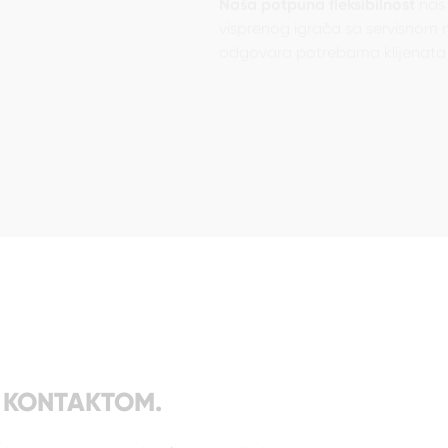
visprenog igrača sa servisnom
odgovara potrebama klijenata 
IM KONTAKTOM.