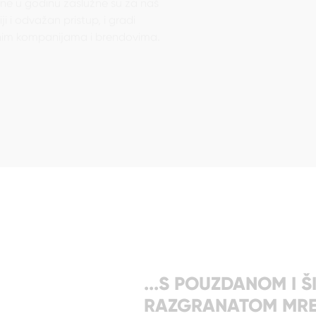
ji i odvažan pristup, i gradi
nim kompanijama i brendovima.
...S POUZDANOM I 
RAZGRANATOM MRE