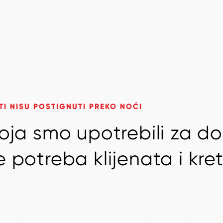
TI NISU POSTIGNUTI PREKO NOĆI
o
j
a
s
m
o
u
p
o
t
r
e
b
i
l
i
z
a
d
o
e
p
o
t
r
e
b
a
k
l
i
j
e
n
a
t
a
i
k
r
e
t
je oblikovala u brzog i
Neprekidne inovacije
iz god