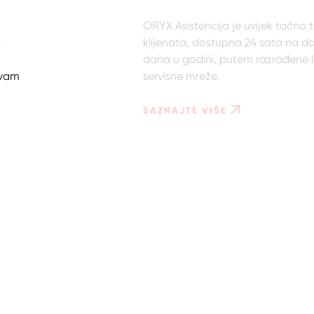
ORYX Asistencija je uvijek tačno
a
klijenata, dostupna 24 sata na dan
dana u godini, putem razrađene 
u vam
servisne mreže.
SAZNAJTE VIŠE