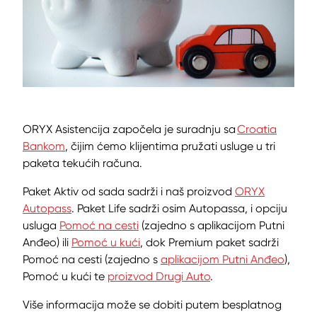
ORYX Asistencija započela je suradnju sa
Croatia
Bankom
, čijim ćemo klijentima pružati usluge u tri
paketa tekućih računa.
Paket Aktiv od sada sadrži i naš proizvod
ORYX
Autopass
. Paket Life sadrži osim Autopassa, i opciju
usluga
Pomoć na cesti
(zajedno s aplikacijom Putni
Anđeo) ili
Pomoć u kući
, dok Premium paket sadrži
Pomoć na cesti (zajedno s
aplikacijom Putni Anđeo
),
Pomoć u kući te
proizvod Drugi Auto
.
Više informacija može se dobiti putem besplatnog