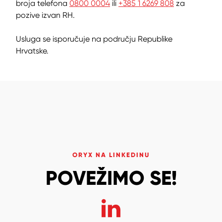
broja telefona
0800 0004
ili
+385 1 6269 808
za
pozive izvan RH.
Usluga se isporučuje na području Republike
Hrvatske.
ORYX NA LINKEDINU
POVEŽIMO SE!