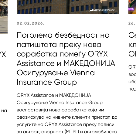
02.02.2026.
26.
Поголема безбедност на
С
патиштата преку нова
к
соработка помеѓу ORYX
O
YX
Assistance и МАКЕДОНИЈА
ORY
Oсигурување Vienna
во
Insurance Group
об
по
ORYX Assistance и МАКЕДОНИЈА
Oсигурување Vienna Insurance Group
воспоставија нова соработка која им
 на
овозможува на нивните клиенти пристап до
услугите на ORYX Assistance преку полиси
за автоодговорност (MTPL) и автомобилско