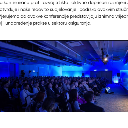
 kontinuirano prati razvoj tržišta i aktivno doprinosi razmjeni 
potvrđuje i naše redovito sudjelovanje i podrška ovakvim struč
erujemo da ovakve konferencije predstavljaju iznimno vrijed
oj i unapređenje prakse u sektoru osiguranja.