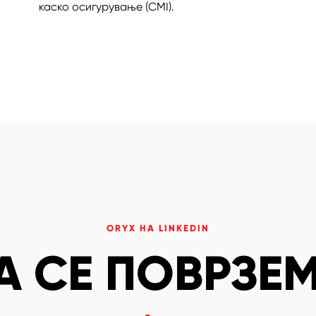
каско осигурување (CMI).
ORYX НА LINKEDIN
А СЕ ПОВРЗЕМ