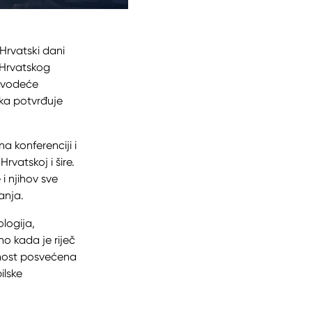
Hrvatski dani
i Hrvatskog
a vodeće
ika potvrđuje
a konferenciji i
rvatskoj i šire.
i njihov sve
anja.
ologija,
no kada je riječ
rnost posvećena
ilske