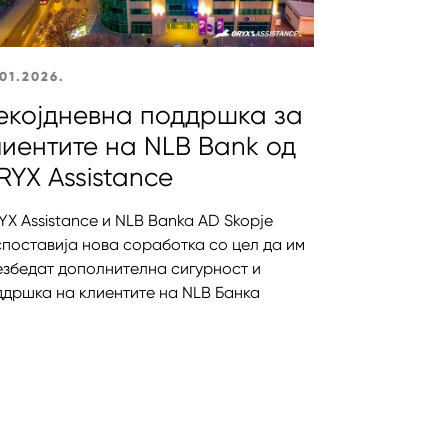
01.2026.
екојдневна поддршка за
лиентите на NLB Bank од
RYX Assistance
X Assistance и NLB Banka AD Skopje
споставија нова соработка со цел да им
езбедат дополнителна сигурност и
ддршка на клиентите на NLB Банка