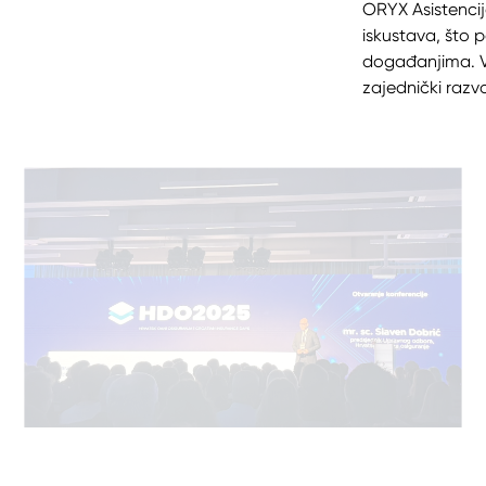
ORYX Asistencija
iskustava, što 
događanjima. Vj
zajednički razv