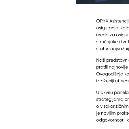
ORYX Asistencij
osiguranja, koja
ureda za osigur
stručnjake i tv
status najvažni
Naši predstavnic
pratili najnovije
Ovogodišnja kon
izraženiji utjec
U okviru panela 
strategijama pr
o visokorizični
je novijim pra
odgovornosti, k