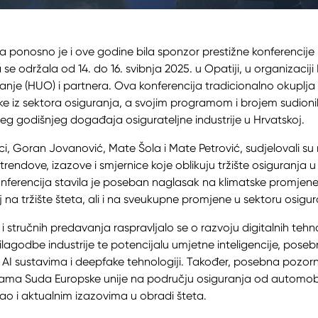
a ponosno je i ove godine bila sponzor prestižne konferencije 
 se održala od 14. do 16. svibnja 2025. u Opatiji, u organizacij
anje (HUO) i partnera. Ova konferencija tradicionalno okuplj
rtke iz sektora osiguranja, a svojim programom i brojem sudion
jeg godišnjeg događaja osigurateljne industrije u Hrvatskoj.
i, Goran Jovanović, Mate Šola i Mate Petrović, sudjelovali su n
 trendove, izazove i smjernice koje oblikuju tržište osiguranja u H
ferencija stavila je poseban naglasak na klimatske promjene 
aj na tržište šteta, ali i na sveukupne promjene u sektoru osigur
i stručnih predavanja raspravljalo se o razvoju digitalnih tehn
ilagodbe industrije te potencijalu umjetne inteligencije, poseb
m AI sustavima i deepfake tehnologiji. Također, posebna pozo
ksama Suda Europske unije na području osiguranja od automob
ao i aktualnim izazovima u obradi šteta.