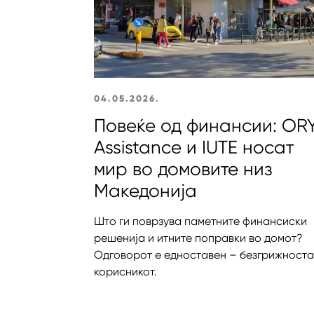
04.05.2026.
Повеќе од финансии: OR
Assistance и IUTE носат
мир во домовите низ
Македонија
Што ги поврзува паметните финансиски
решенија и итните поправки во домот?
Одговорот е едноставен – безгрижноста
корисникот.