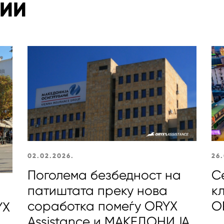
ТИИ
02.02.2026.
26.
Поголема безбедност на
С
патиштата преку нова
к
соработка помеѓу ORYX
O
YX
Assistance и МАКЕДОНИЈА