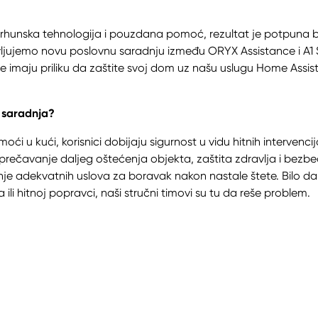
rhunska tehnologija i pouzdana pomoć, rezultat je potpuna b
jujemo novu poslovnu saradnju između ORYX Assistance i A1 S
eže imaju priliku da zaštite svoj dom uz našu uslugu Home Ass
 saradnja?
ći u kući, korisnici dobijaju sigurnost u vidu hitnih intervencij
sprečavanje daljeg oštećenja objekta, zaštita zdravlja i bezbe
nje adekvatnih uslova za boravak nakon nastale štete. Bilo da 
 ili hitnoj popravci, naši stručni timovi su tu da reše problem.