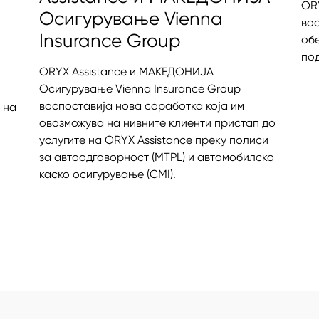
ORY
Oсигурување Vienna
во
Insurance Group
об
по
ORYX Assistance и МАКЕДОНИЈА
Oсигурување Vienna Insurance Group
воспоставија нова соработка која им
 на
овозможува на нивните клиенти пристап до
услугите на ORYX Assistance преку полиси
за автоодговорност (MTPL) и автомобилско
каско осигурување (CMI).