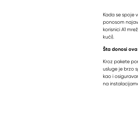
Kada se spoje v
ponosom najavl
korisnici A1 mr
kući).
Šta donosi ova
Kroz pakete pomo
usluge je brzo 
kao i osigurava
na instalacijama