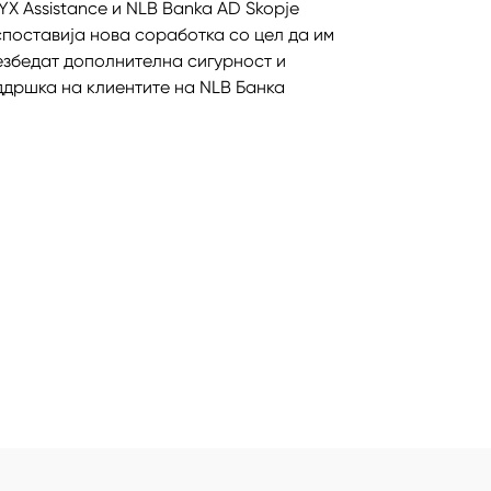
X Assistance и NLB Banka AD Skopje
споставија нова соработка со цел да им
езбедат дополнителна сигурност и
ддршка на клиентите на NLB Банка