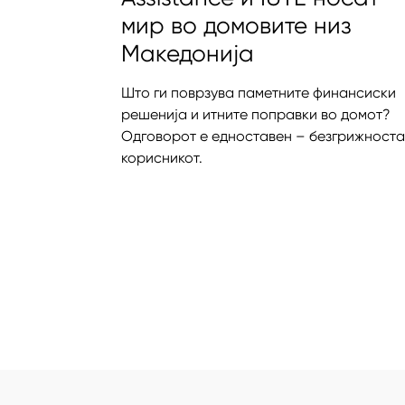
мир во домовите низ
Македонија
Што ги поврзува паметните финансиски
решенија и итните поправки во домот?
Одговорот е едноставен – безгрижноста
корисникот.