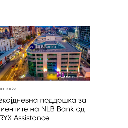
01.2026.
екојдневна поддршка за
лиентите на NLB Bank од
RYX Assistance