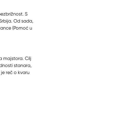
ezbrižnost. S
rbija. Od sada,
istance (Pomoć u
a majstora. Cilj
dnosti stanara,
je reč o kvaru