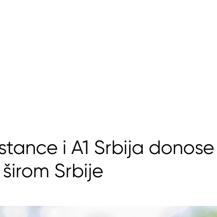
tance i A1 Srbija donose
širom Srbije